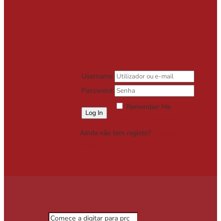
Username
Password
Remember Me
Lost your password?
Ainda não tem registo?
Registe-se
Grátis