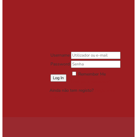
Username
Password
Remember Me
Lost your password?
Ainda não tem registo?
Registe-se
Grátis