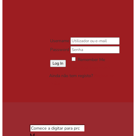
Username
Password
Remember Me
Lost your password?
Ainda não tem registo?
Registe-se
Grátis
M