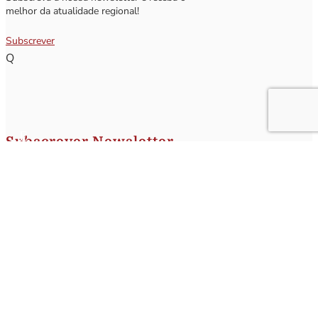
melhor da atualidade regional!
Subscrever
Q
Subscrever Newsletter
Insira o seu nome e o seu email para receber a Newsletter.
[sibwp_form id=1]
Nota
: Os seus dados não serão fornecidos a terceiros sendo apenas utilizados para envio de
informações acerca da Região da Nazaré. A qualquer momento poderá anular o seu registo.