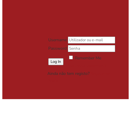
Username
Password
Remember Me
Lost your password?
Ainda não tem registo?
Registe-se
Grátis