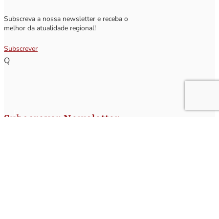
Subscreva a nossa newsletter e receba o
melhor da atualidade regional!
Subscrever
Q
Subscrever Newsletter
Insira o seu nome e o seu email para receber a Newsletter.
[sibwp_form id=1]
Nota
: Os seus dados não serão fornecidos a terceiros sendo apenas utilizados para envio de
informações acerca da Região da Nazaré. A qualquer momento poderá anular o seu registo.