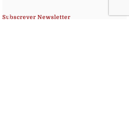
Subscrever Newsletter
Insira o seu nome e o seu email para receber a Newsletter.
[sibwp_form id=1]
Nota
: Os seus dados não serão fornecidos a terceiros sendo apenas utilizados para envio de
informações acerca da Região da Nazaré. A qualquer momento poderá anular o seu registo.