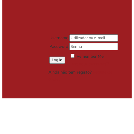
Username
Password
Remember Me
Lost your password?
Ainda não tem registo?
Registe-se
Grátis