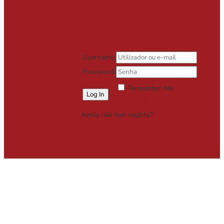
Username
Password
Remember Me
Lost your password?
Ainda não tem registo?
Registe-se
Grátis