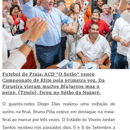
Futebol de Praia: ACD “O Sotão” vence
Campeonato de Elite pela primeira vez. Da
Figueira vieram muitos B(u)arcos mas o
peixe, (Titulo), ficou no Sótão da Nazaré.
O guarda-redes Diogo Dias realizou uma exibição de
sonho na final. Bruno Pôla esteve em destaque na meia-
final ao marcar por três vezes. O Estádio do Viveiro Jordan
Santos recebeu nos passados dias, 5 e 6 de Setembro a