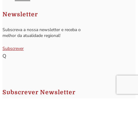
Newsletter
Subscreva a nossa newsletter e receba o
melhor da atualidade regional!
Subscrever
Q
Subscrever Newsletter
Insira o seu nome e o seu email para receber a Newsletter.
[sibwp_form id=1]
Nota
: Os seus dados não serão fornecidos a terceiros sendo apenas utilizados para envio de