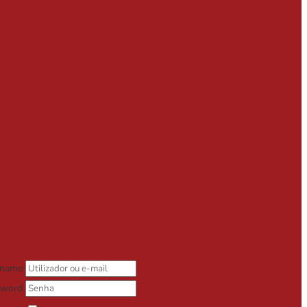
rname
sword