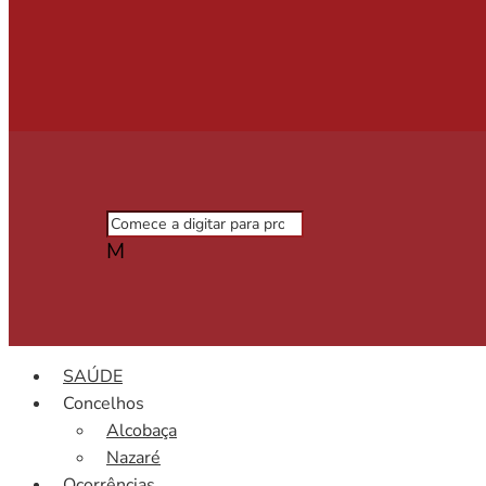
M
SAÚDE
Concelhos
Alcobaça
Nazaré
Ocorrências