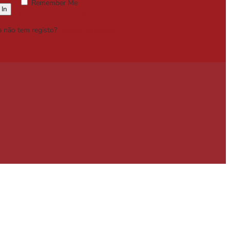
Remember Me
Lost your password?
a não tem registo?
Registe-se Grátis