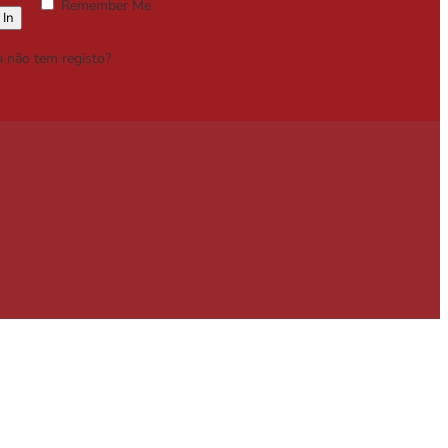
Remember Me
Lost your password?
a não tem registo?
Registe-se Grátis