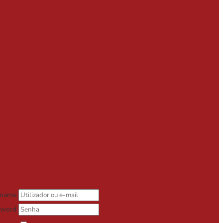
rname
sword