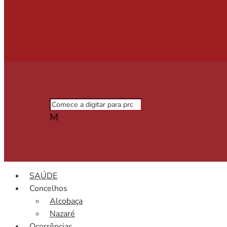
M
SAÚDE
Concelhos
Alcobaça
Nazaré
Ocorrências