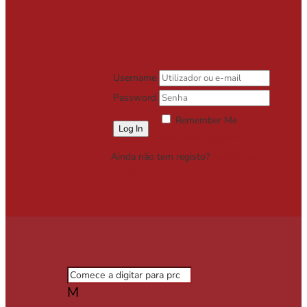
Username
Password
Remember Me
Lost your password?
Ainda não tem registo?
Registe-se
Grátis
M