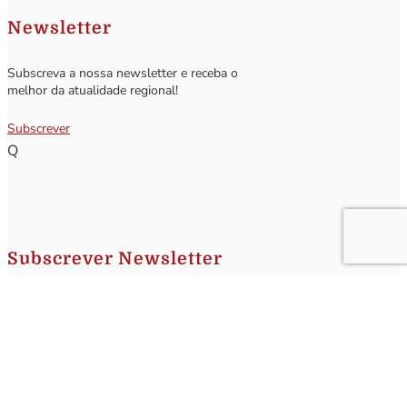
Newsletter
Subscreva a nossa newsletter e receba o
melhor da atualidade regional!
Subscrever
Q
Subscrever Newsletter
Insira o seu nome e o seu email para receber a Newsletter.
[sibwp_form id=1]
Nota
: Os seus dados não serão fornecidos a terceiros sendo apenas utilizados para envio de