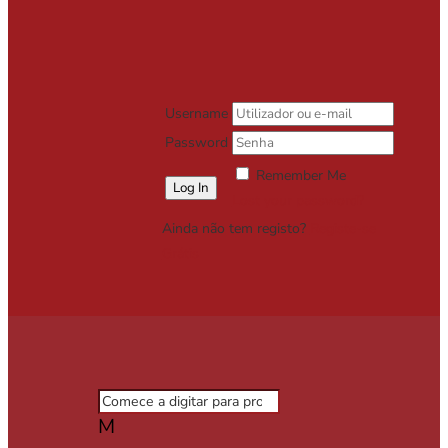
Username
Password
Remember Me
Lost your password?
Ainda não tem registo?
Registe-se
Grátis
M