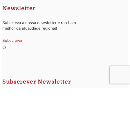
Newsletter
Subscreva a nossa newsletter e receba o
melhor da atualidade regional!
Subscrever
Q
Subscrever Newsletter
Insira o seu nome e o seu email para receber a Newsletter.
[sibwp_form id=1]
Nota
: Os seus dados não serão fornecidos a terceiros sendo apenas utilizados para envio de