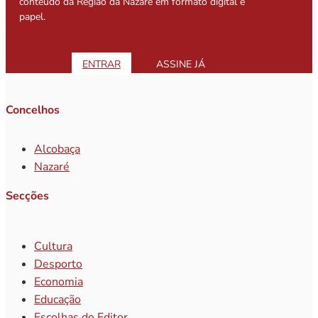
conteúdo da Região da Nazaré em formato digital e
papel.
ENTRAR
ASSINE JÁ
Concelhos
Alcobaça
Nazaré
Secções
Cultura
Desporto
Economia
Educação
Escolhas do Editor