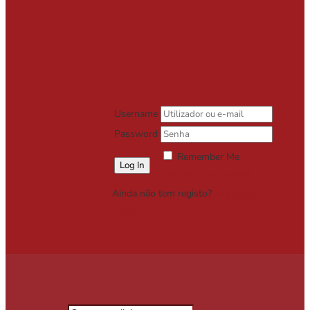
Username
Password
Remember Me
Lost your password?
Ainda não tem registo?
Registe-se
Grátis