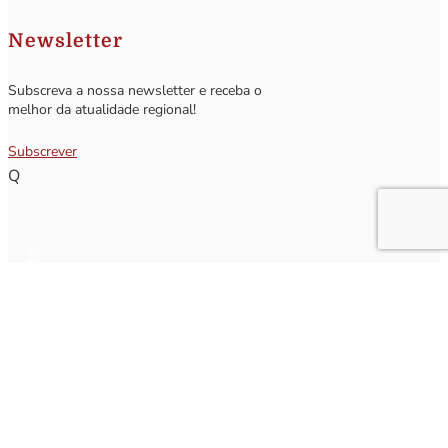
Newsletter
Subscreva a nossa newsletter e receba o
melhor da atualidade regional!
Subscrever
Q
Subscrever Newsletter
Insira o seu nome e o seu email para receber a Newsletter.
[sibwp_form id=1]
Nota
: Os seus dados não serão fornecidos a terceiros sendo apenas utilizados para envio de