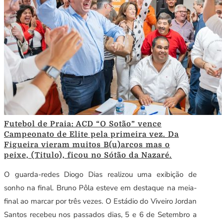
Futebol de Praia: ACD “O Sotão” vence
Campeonato de Elite pela primeira vez. Da
Figueira vieram muitos B(u)arcos mas o
peixe, (Titulo), ficou no Sótão da Nazaré.
O guarda-redes Diogo Dias realizou uma exibição de
sonho na final. Bruno Pôla esteve em destaque na meia-
final ao marcar por três vezes. O Estádio do Viveiro Jordan
Santos recebeu nos passados dias, 5 e 6 de Setembro a