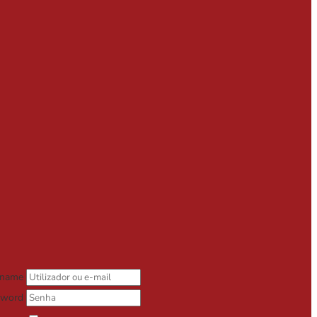
rname
sword