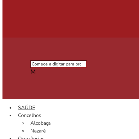
M
SAÚDE
Concelhos
Alcobaça
Nazaré
Ocorrências