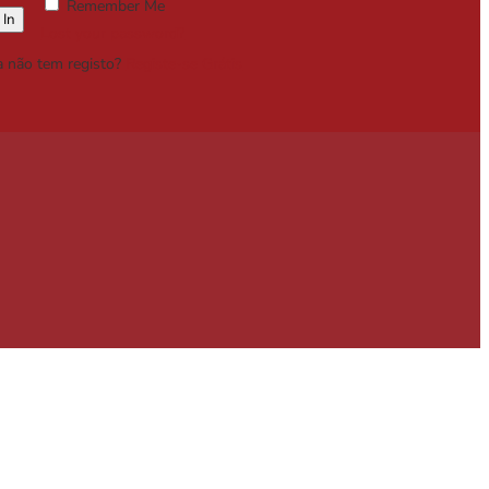
Remember Me
Lost your password?
a não tem registo?
Registe-se Grátis