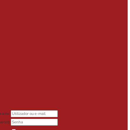
rname
sword