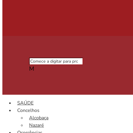
M
SAÚDE
Concelhos
Alcobaça
Nazaré
Ocorrências