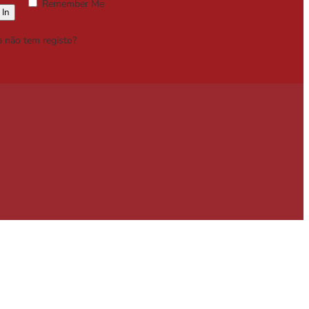
Remember Me
Lost your password?
a não tem registo?
Registe-se Grátis