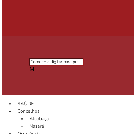
M
SAÚDE
Concelhos
Alcobaça
Nazaré
Ocorrências