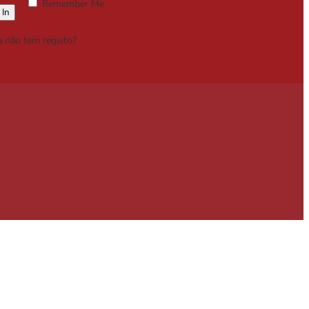
Remember Me
Lost your password?
a não tem registo?
Registe-se Grátis