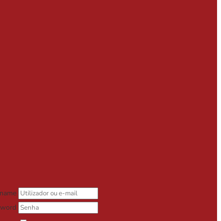
rname
sword