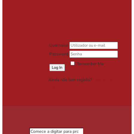
Username
Password
Remember Me
Lost your password?
Ainda não tem registo?
Registe-se
Grátis