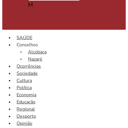
M
SAÚDE
Concelhos
Alcobaça
Nazaré
Ocorrências
Sociedade
Cultura
Política
Economia
Educação
Regional
Desporto
Opinião