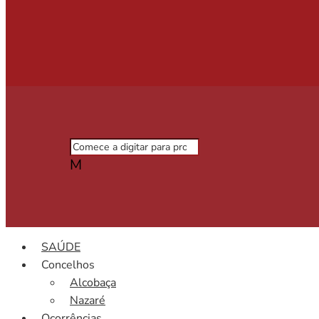
M
SAÚDE
Concelhos
Alcobaça
Nazaré
Ocorrências