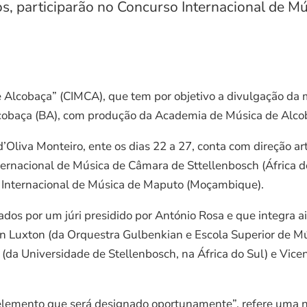
s, participarão no Concurso Internacional de M
 Alcobaça” (CIMCA), que tem por objetivo a divulgação da 
cobaça (BA), com produção da Academia de Música de Alco
Oliva Monteiro, ente os dias 22 a 27, conta com direção art
Internacional de Música de Câmara de Sttellenbosch (África 
l Internacional de Música de Maputo (Moçambique).
iados por um júri presidido por António Rosa e que integra
an Luxton (da Orquestra Gulbenkian e Escola Superior de Mú
 Universidade de Stellenbosch, na África do Sul) e Vicen
elemento que será designado oportunamente”, refere uma n