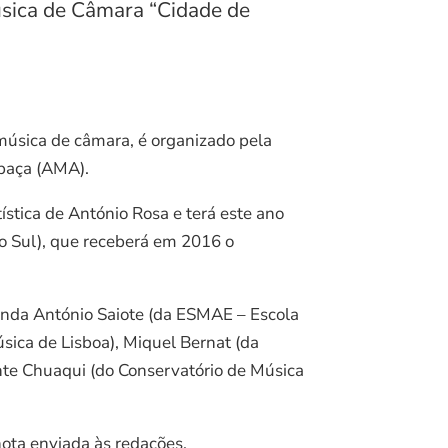
úsica de Câmara “Cidade de
música de câmara, é organizado pela
baça (AMA).
ística de António Rosa e terá este ano
do Sul), que receberá em 2016 o
 ainda António Saiote (da ESMAE – Escola
sica de Lisboa), Miquel Bernat (da
te Chuaqui (do Conservatório de Música
ota enviada às redações.