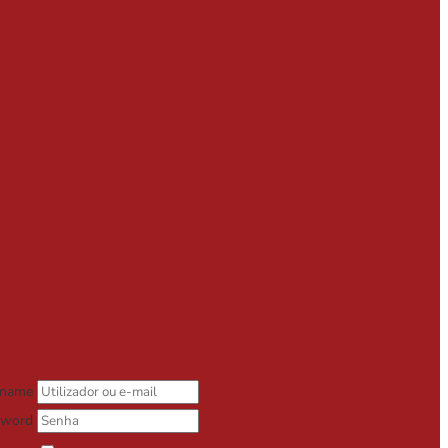
rname
sword