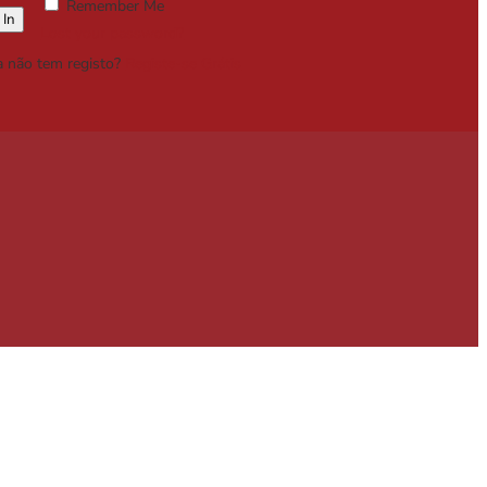
Remember Me
Lost your password?
a não tem registo?
Registe-se Grátis