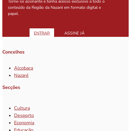
Torne-se assinante e tenha acesso exclusivo a todo o
conteúdo da Região da Nazaré em formato digital e
papel.
ENTRAR
ASSINE JÁ
Concelhos
Alcobaça
Nazaré
Secções
Cultura
Desporto
Economia
Educação