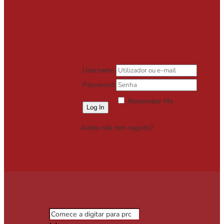
Username
Password
Remember Me
Lost your password?
Ainda não tem registo?
Registe-se
Grátis