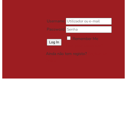
Username
Password
Remember Me
Lost your password?
Ainda não tem registo?
Registe-se
Grátis