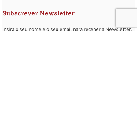
Subscrever Newsletter
Insira o seu nome e o seu email para receber a Newsletter.
[sibwp_form id=1]
Nota
: Os seus dados não serão fornecidos a terceiros sendo apenas utilizados para envio de
informações acerca da Região da Nazaré. A qualquer momento poderá anular o seu registo.