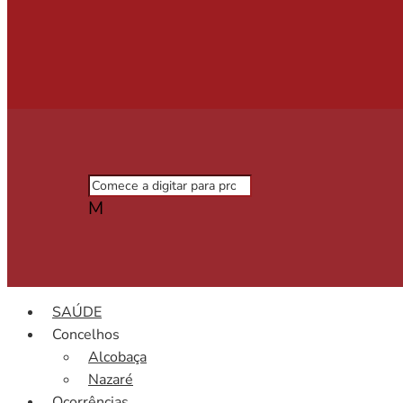
M
SAÚDE
Concelhos
Alcobaça
Nazaré
Ocorrências