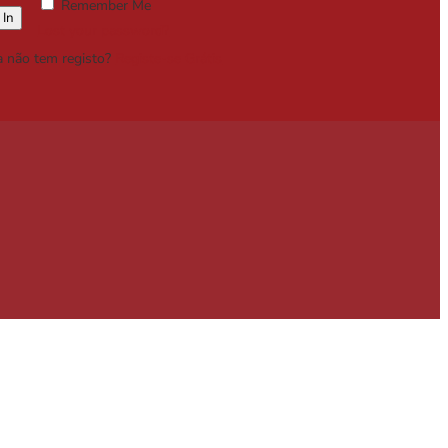
Remember Me
Lost your password?
a não tem registo?
Registe-se Grátis