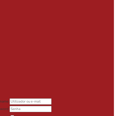
rname
sword