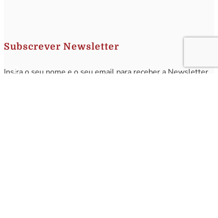
Subscrever Newsletter
Insira o seu nome e o seu email para receber a Newsletter.
[sibwp_form id=1]
Nota
: Os seus dados não serão fornecidos a terceiros sendo apenas utilizados para envio de
informações acerca da Região da Nazaré. A qualquer momento poderá anular o seu registo.