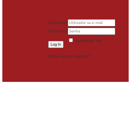
Username
Password
Remember Me
Lost your password?
Ainda não tem registo?
Registe-se
Grátis