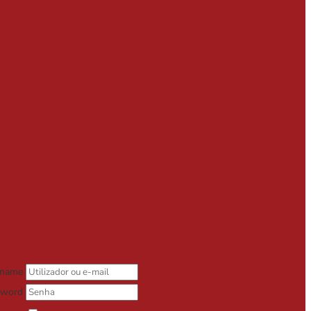
rname
sword