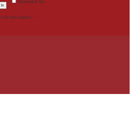
Remember Me
Lost your password?
a não tem registo?
Registe-se Grátis