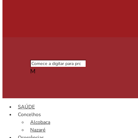
M
SAÚDE
Concelhos
Alcobaça
Nazaré
Ocorrências