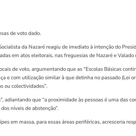
esas de voto dado.
 Socialista da Nazaré reagiu de imediato à intenção do Pre
écadas em atos eleitorais, nas freguesias de Nazaré e Valado
ocais de voto, argumentando que as “Escolas Básicas conti
a e com utilização similar à que detinha no passado (Lei o
s ou colectividades”.
is”, adiantando que “a proximidade às pessoas é uma das c
o dos níveis de abstenção”.
pes em massa, para essas áreas periféricas, acresceria res