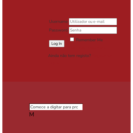
Username
Password
Remember Me
Lost your password?
Ainda não tem registo?
Registe-se
Grátis
M