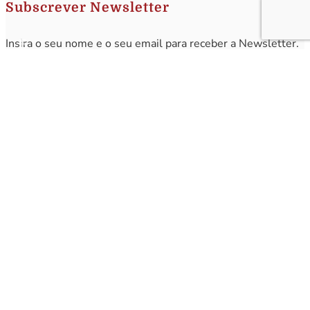
Subscrever Newsletter
Insira o seu nome e o seu email para receber a Newsletter.
[sibwp_form id=1]
Nota
: Os seus dados não serão fornecidos a terceiros sendo apenas utilizados para envio de
informações acerca da Região da Nazaré. A qualquer momento poderá anular o seu registo.