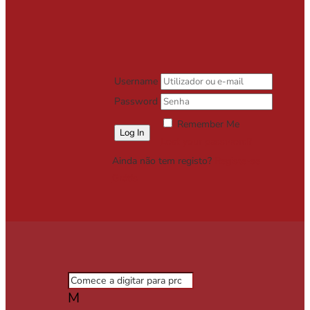
Username
Password
Remember Me
Lost your password?
Ainda não tem registo?
Registe-se
Grátis
M