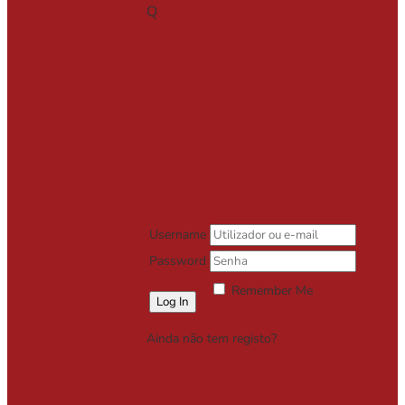
Q
Username
Password
Remember Me
Lost your password?
Ainda não tem registo?
Registe-se
Grátis