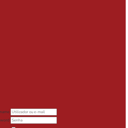
rname
sword