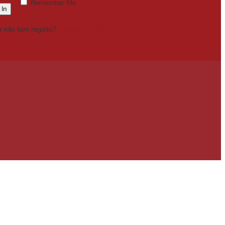
Remember Me
Lost your password?
a não tem registo?
Registe-se Grátis