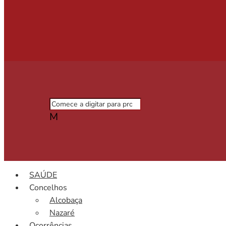
M
SAÚDE
Concelhos
Alcobaça
Nazaré
Ocorrências