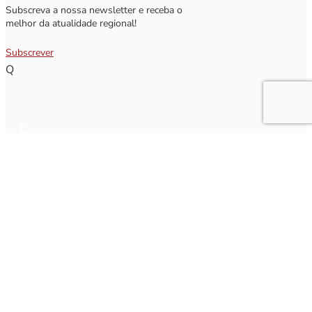
Subscreva a nossa newsletter e receba o
melhor da atualidade regional!
Subscrever
Q
Subscrever Newsletter
Insira o seu nome e o seu email para receber a Newsletter.
[sibwp_form id=1]
Nota
: Os seus dados não serão fornecidos a terceiros sendo apenas utilizados para envio de
informações acerca da Região da Nazaré. A qualquer momento poderá anular o seu registo.