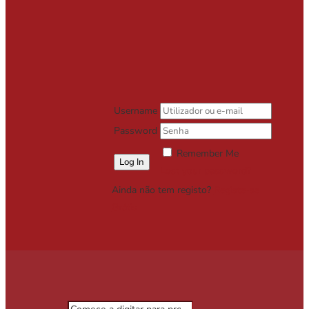
Username
Password
Remember Me
Lost your password?
Ainda não tem registo?
Registe-se
Grátis