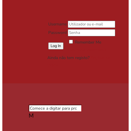
Username
Password
Remember Me
Lost your password?
Ainda não tem registo?
Registe-se
Grátis
M