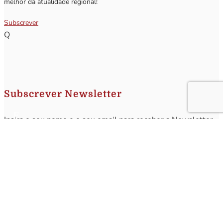
melhor da atualidade regional!
Subscrever
Q
Subscrever Newsletter
Insira o seu nome e o seu email para receber a Newsletter.
[sibwp_form id=1]
Nota
: Os seus dados não serão fornecidos a terceiros sendo apenas utilizados para envio de
informações acerca da Região da Nazaré. A qualquer momento poderá anular o seu registo.