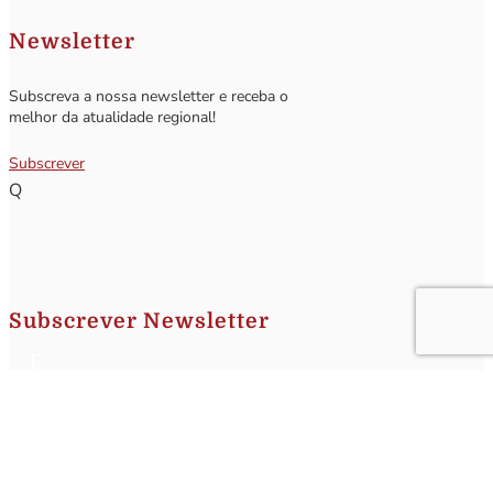
Newsletter
Subscreva a nossa newsletter e receba o
melhor da atualidade regional!
Subscrever
Q
Subscrever Newsletter
Insira o seu nome e o seu email para receber a Newsletter.
[sibwp_form id=1]
Nota
: Os seus dados não serão fornecidos a terceiros sendo apenas utilizados para envio de