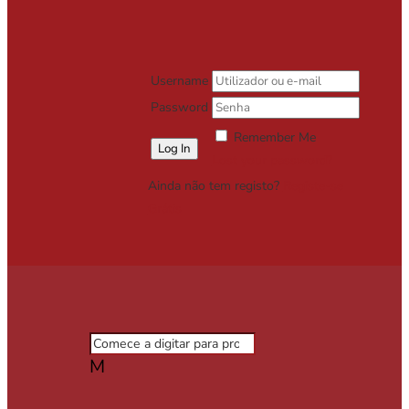
Username
Password
Remember Me
Lost your password?
Ainda não tem registo?
Registe-se
Grátis
M