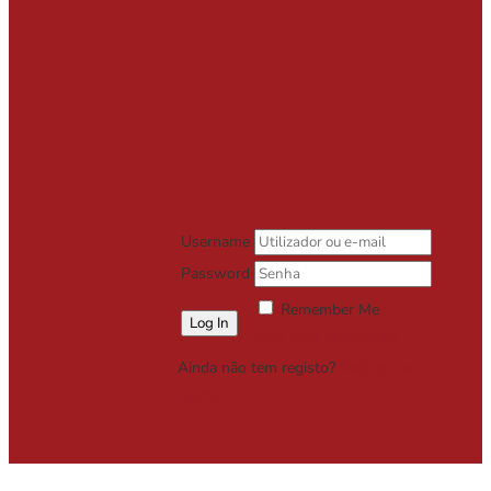
Username
Password
Remember Me
Lost your password?
Ainda não tem registo?
Registe-se
Grátis