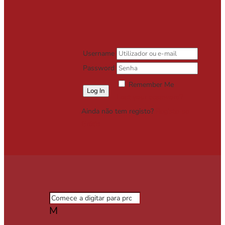
Username
Password
Remember Me
Lost your password?
Ainda não tem registo?
Registe-se
Grátis
M