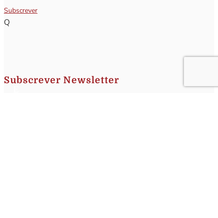
Subscrever
Q
Subscrever Newsletter
Insira o seu nome e o seu email para receber a Newsletter.
[sibwp_form id=1]
Nota
: Os seus dados não serão fornecidos a terceiros sendo apenas utilizados para envio de
informações acerca da Região da Nazaré. A qualquer momento poderá anular o seu registo.