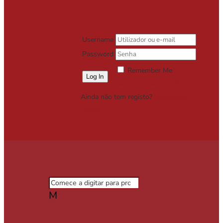
Username
Password
Remember Me
Lost your password?
Ainda não tem registo?
Registe-se
Grátis
M