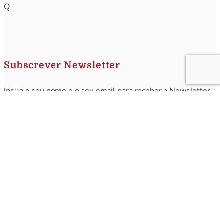
Q
Subscrever Newsletter
Insira o seu nome e o seu email para receber a Newsletter.
[sibwp_form id=1]
Nota
: Os seus dados não serão fornecidos a terceiros sendo apenas utilizados para envio de
informações acerca da Região da Nazaré. A qualquer momento poderá anular o seu registo.