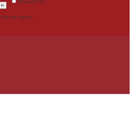
Remember Me
Lost your password?
a não tem registo?
Registe-se Grátis