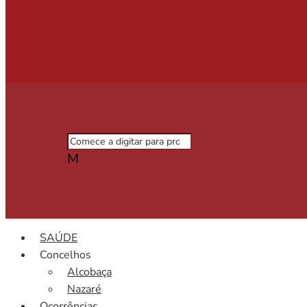
M
SAÚDE
Concelhos
Alcobaça
Nazaré
Ocorrências