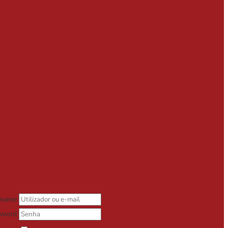
rname
sword