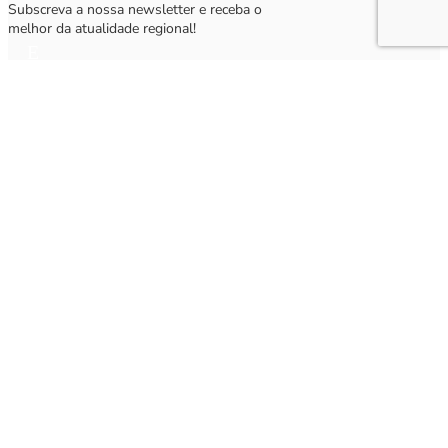
Subscreva a nossa newsletter e receba o
melhor da atualidade regional!
Subscrever
Q
Subscrever Newsletter
Insira o seu nome e o seu email para receber a Newsletter.
[sibwp_form id=1]
Nota
: Os seus dados não serão fornecidos a terceiros sendo apenas utilizados para envio de
informações acerca da Região da Nazaré. A qualquer momento poderá anular o seu registo.