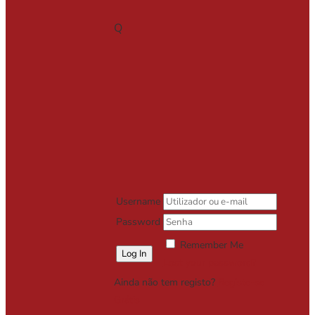
Q
Username
Password
Remember Me
Lost your password?
Ainda não tem registo?
Registe-se
Grátis