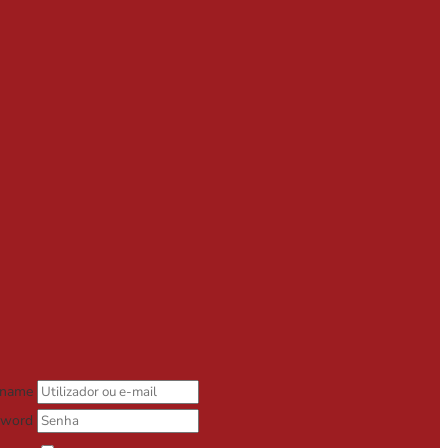
rname
sword