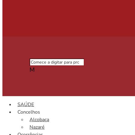
M
SAÚDE
Concelhos
Alcobaça
Nazaré
Ocorrências