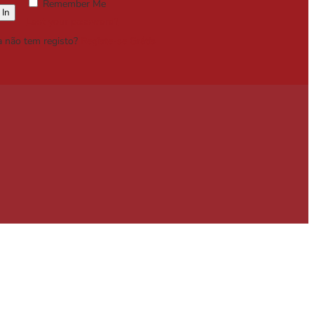
Remember Me
Lost your password?
a não tem registo?
Registe-se Grátis