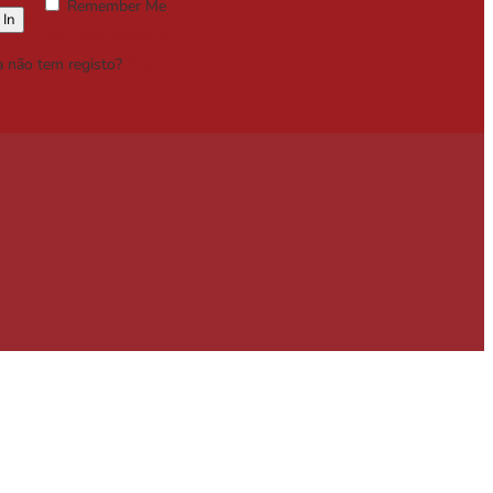
Remember Me
Lost your password?
a não tem registo?
Registe-se Grátis