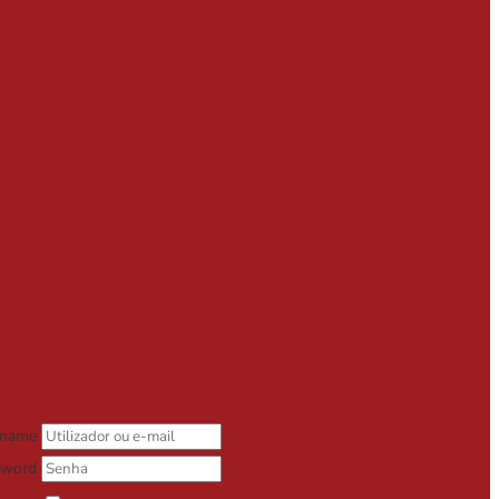
rname
sword