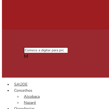
M
SAÚDE
Concelhos
Alcobaça
Nazaré
Ocorrências