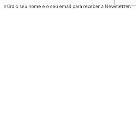
Insira o seu nome e o seu email para receber a Newsletter.
[sibwp_form id=1]
Nota
: Os seus dados não serão fornecidos a terceiros sendo apenas utilizados para envio de
informações acerca da Região da Nazaré. A qualquer momento poderá anular o seu registo.
© 2005-2025 Região da Nazaré – Todos os direitos reservados. Powered by
CloudByte.