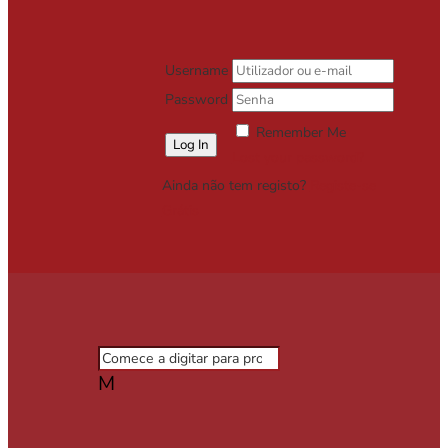
Username
Password
Remember Me
Lost your password?
Ainda não tem registo?
Registe-se
Grátis
M