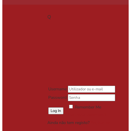
Q
Username
Password
Remember Me
Lost your password?
Ainda não tem registo?
Registe-se
Grátis