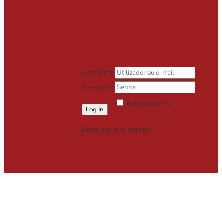
Username
Password
Remember Me
Lost your password?
Ainda não tem registo?
Registe-se
Grátis