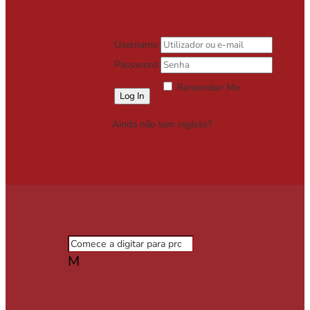
Username
Password
Remember Me
Lost your password?
Ainda não tem registo?
Registe-se
Grátis
M