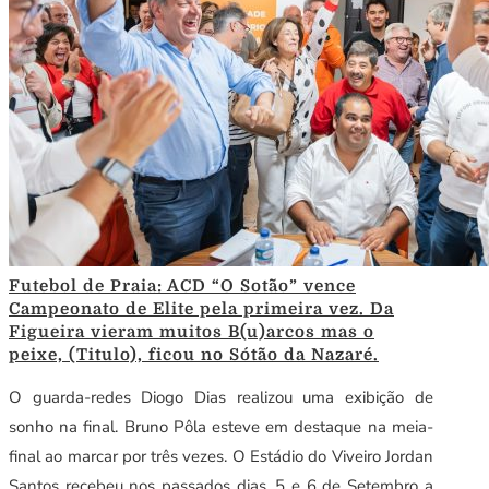
Futebol de Praia: ACD “O Sotão” vence
Campeonato de Elite pela primeira vez. Da
Figueira vieram muitos B(u)arcos mas o
peixe, (Titulo), ficou no Sótão da Nazaré.
O guarda-redes Diogo Dias realizou uma exibição de
sonho na final. Bruno Pôla esteve em destaque na meia-
final ao marcar por três vezes. O Estádio do Viveiro Jordan
Santos recebeu nos passados dias, 5 e 6 de Setembro a