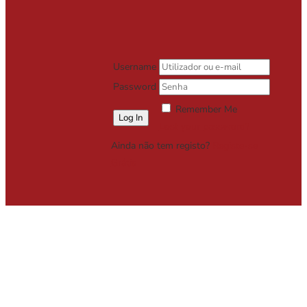
Username
Password
Remember Me
Lost your password?
Ainda não tem registo?
Registe-se
Grátis