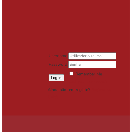
Username
Password
Remember Me
Lost your password?
Ainda não tem registo?
Registe-se
Grátis