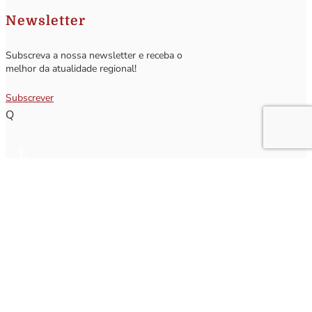
Newsletter
Subscreva a nossa newsletter e receba o
melhor da atualidade regional!
Subscrever
Q
Subscrever Newsletter
Insira o seu nome e o seu email para receber a Newsletter.
[sibwp_form id=1]
Nota
: Os seus dados não serão fornecidos a terceiros sendo apenas utilizados para envio de