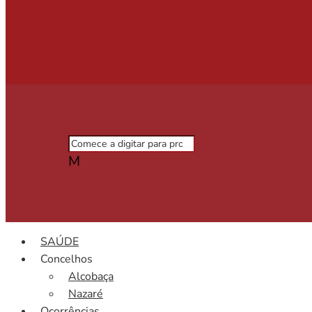
M
SAÚDE
Concelhos
Alcobaça
Nazaré
Ocorrências