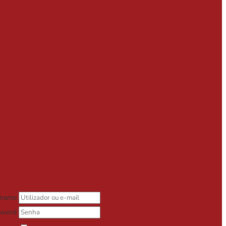
rname
sword