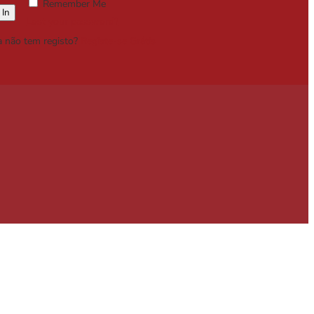
Remember Me
Lost your password?
a não tem registo?
Registe-se Grátis