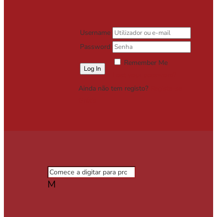
Username
Password
Remember Me
Lost your password?
Ainda não tem registo?
Registe-se
Grátis
M