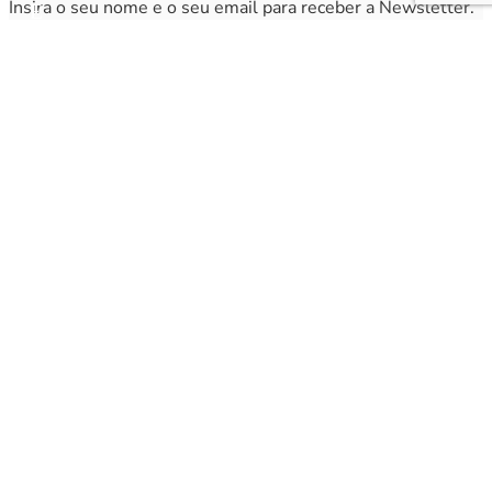
Insira o seu nome e o seu email para receber a Newsletter.
[sibwp_form id=1]
Nota
: Os seus dados não serão fornecidos a terceiros sendo apenas utilizados para envio de
informações acerca da Região da Nazaré. A qualquer momento poderá anular o seu registo.
© 2005-2025 Região da Nazaré – Todos os direitos reservados. Powered by
CloudByte.