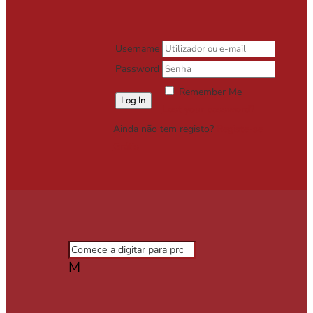
Username
Password
Remember Me
Lost your password?
Ainda não tem registo?
Registe-se
Grátis
M