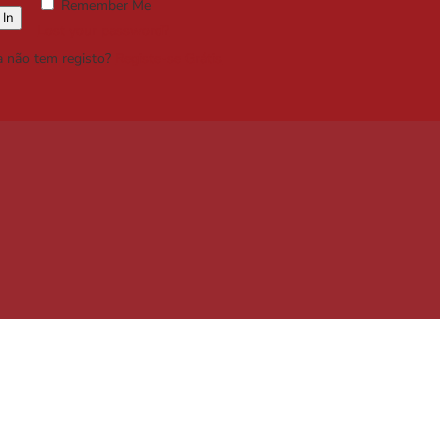
Remember Me
Lost your password?
a não tem registo?
Registe-se Grátis