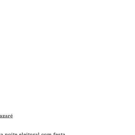
azaré
 noite eleitoral com festa