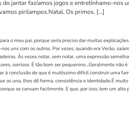
is do jantar fazíamos jogos e entretínhamo-nos u
vamos pirilampos.Natal. Os primos. […]
a o meu pai, porque seria preciso dar muitas explicações e 
o-nos uns com os outros. Por vezes, quando era Verão, saí
cadeiras. Às vezes notar, sem notar, uma expressão semelhan
lores, sorrisos. É tão bom ser pequenino…Geralmente não é mu
à conclusão de que é muitíssimo difícil construir uma famíli
e os una, lhes dê forma, consistência e identidade.É muito
orque se cansam facilmente. E que, por isso, tem um alto p