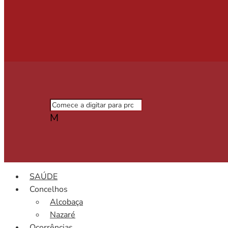
M
SAÚDE
Concelhos
Alcobaça
Nazaré
Ocorrências