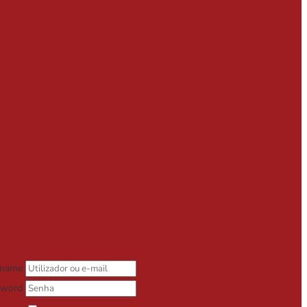
rname
sword