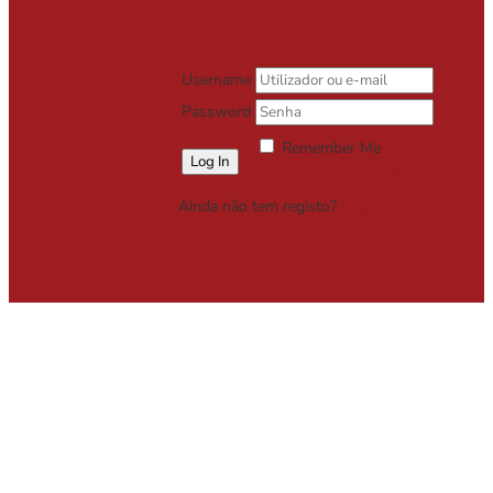
Username
Password
Remember Me
Lost your password?
Ainda não tem registo?
Registe-se
Grátis