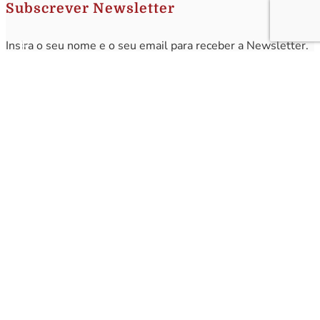
Subscrever Newsletter
Insira o seu nome e o seu email para receber a Newsletter.
[sibwp_form id=1]
Nota
: Os seus dados não serão fornecidos a terceiros sendo apenas utilizados para envio de
informações acerca da Região da Nazaré. A qualquer momento poderá anular o seu registo.