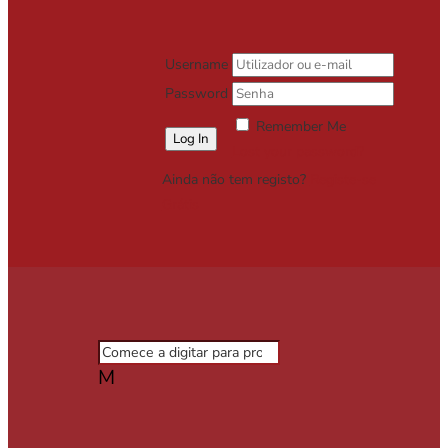
Username
Password
Remember Me
Lost your password?
Ainda não tem registo?
Registe-se
Grátis
M