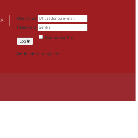
Username
JÁ
Password
Remember Me
Lost your password?
Ainda não tem registo?
Registe-se Grátis