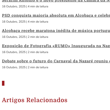
Serafim António é o novo presidente da Câmara da N
16 Outubro, 2025
|
4 min de leitura
PSD conquista maioria absoluta em Alcobaça e celebra
16 Outubro, 2025
|
4 min de leitura
Alcobaça recebe maratona inédita de música portug
16 Outubro, 2025
|
2 min de leitura
Exposição de Fotografia «RUMO» Inaugurada na Naza
16 Outubro, 2025
|
2 min de leitura
Debate sobre o futuro do Carnaval da Nazaré reuniu
16 Outubro, 2025
|
2 min de leitura
Artigos Relacionados