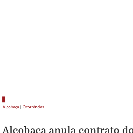
Alcobaça
|
Ocorrências
Alcobaça anula contrato d