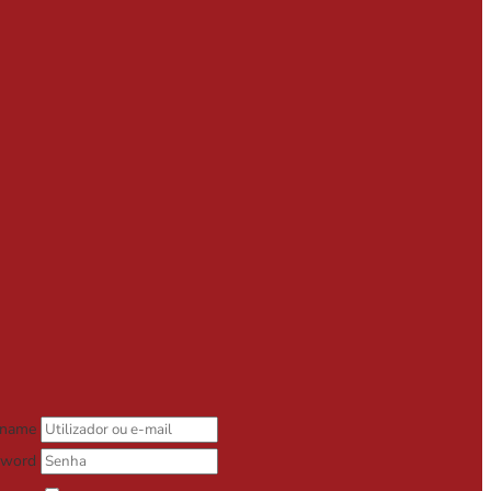
rname
sword