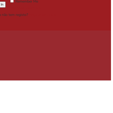
Remember Me
Lost your password?
a não tem registo?
Registe-se Grátis