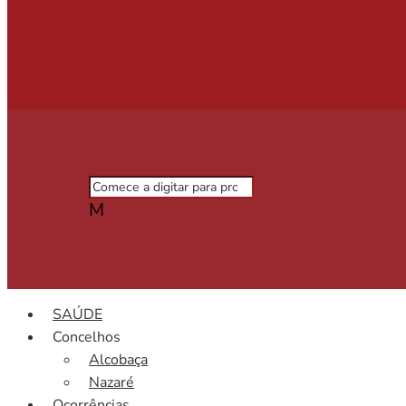
M
SAÚDE
Concelhos
Alcobaça
Nazaré
Ocorrências