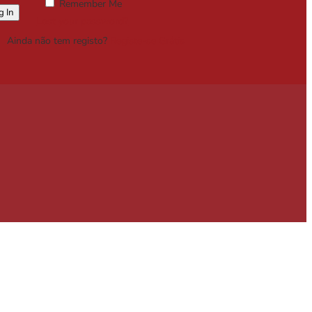
Remember Me
Lost your password?
Ainda não tem registo?
Registe-se Grátis