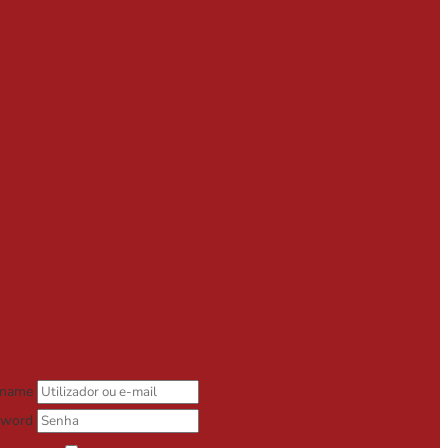
rname
sword