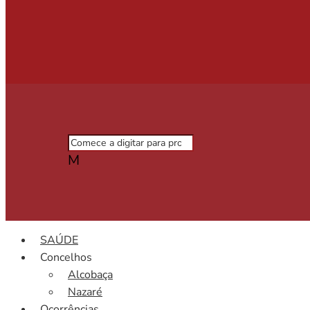
M
SAÚDE
Concelhos
Alcobaça
Nazaré
Ocorrências